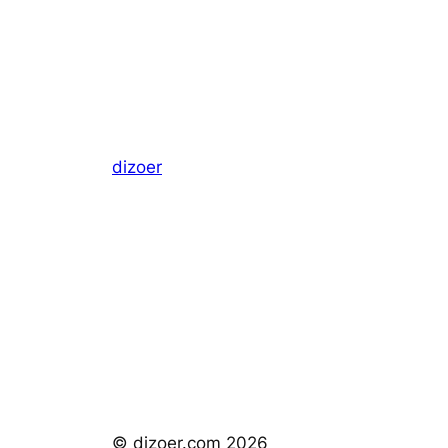
dizoer
© dizoer.com
2026