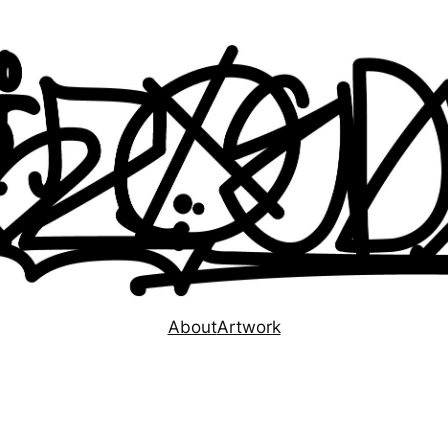
About
Artwork